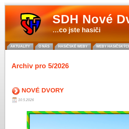
SDH Nové D
…co jste hasiči
AKTUALITY
O NÁS
HASIČSKÉ WEBY
WEBY HASIČSKÝCH
Archiv pro 5/2026
NOVÉ DVORY
10.5.2026