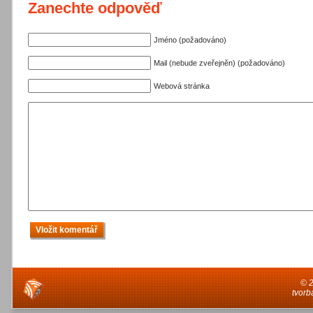
Zanechte odpověď
Jméno (požadováno)
Mail (nebude zveřejněn) (požadováno)
Webová stránka
© 
tvorb