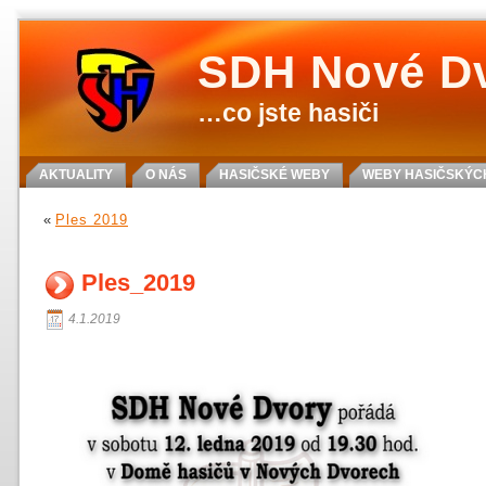
SDH Nové D
…co jste hasiči
AKTUALITY
O NÁS
HASIČSKÉ WEBY
WEBY HASIČSKÝCH
«
Ples 2019
Ples_2019
4.1.2019