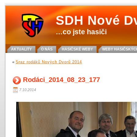
SDH Nové D
…co jste hasiči
AKTUALITY
O NÁS
HASIČSKÉ WEBY
WEBY HASIČSKÝCH
«
Sraz rodáků Nových Dvorů 2014
Rodáci_2014_08_23_177
7.10.2014