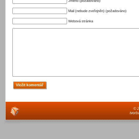
Jméno (požadováno)
Mail (nebude zveřejněn) (požadováno)
Webová stránka
© 
tvorb