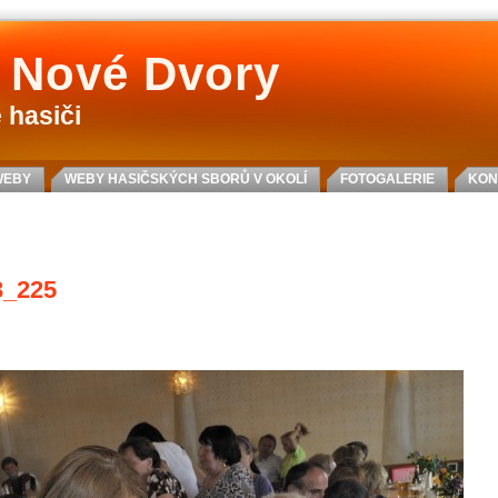
 Nové Dvory
 hasiči
WEBY
WEBY HASIČSKÝCH SBORŮ V OKOLÍ
FOTOGALERIE
KON
3_225