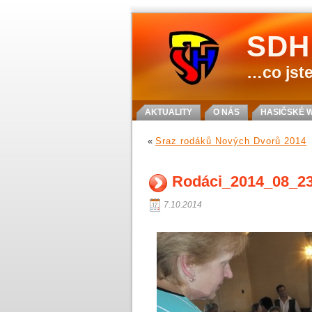
SDH
…co jste
AKTUALITY
O NÁS
HASIČSKÉ 
«
Sraz rodáků Nových Dvorů 2014
Rodáci_2014_08_2
7.10.2014