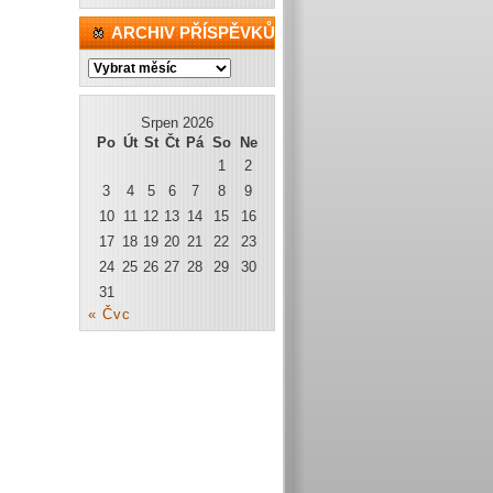
ARCHIV PŘÍSPĚVKŮ
Archiv
příspěvků
Srpen 2026
Po
Út
St
Čt
Pá
So
Ne
1
2
3
4
5
6
7
8
9
10
11
12
13
14
15
16
17
18
19
20
21
22
23
24
25
26
27
28
29
30
31
« Čvc