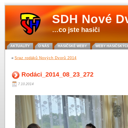
SDH Nové D
…co jste hasiči
AKTUALITY
O NÁS
HASIČSKÉ WEBY
WEBY HASIČSKÝCH
«
Sraz rodáků Nových Dvorů 2014
Rodáci_2014_08_23_272
7.10.2014