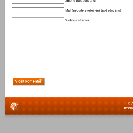
Jméno (požadováno)
Mail (nebude zveřejněn) (požadováno)
Webová stránka
© 
tvorb