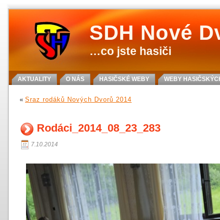
SDH Nové D
…co jste hasiči
AKTUALITY
O NÁS
HASIČSKÉ WEBY
WEBY HASIČSKÝCH
«
Sraz rodáků Nových Dvorů 2014
Rodáci_2014_08_23_283
7.10.2014