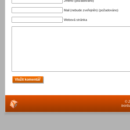
Jméno (požadováno)
Mail (nebude zveřejněn) (požadováno)
Webová stránka
© 
tvorb