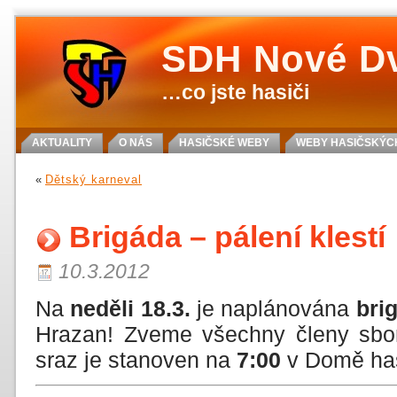
SDH Nové D
…co jste hasiči
AKTUALITY
O NÁS
HASIČSKÉ WEBY
WEBY HASIČSKÝCH
«
Dětský karneval
Brigáda – pálení klestí
10.3.2012
Na
neděli 18.3.
je naplánována
bri
Hrazan! Zveme všechny členy sboru
sraz je stanoven na
7:00
v Domě has