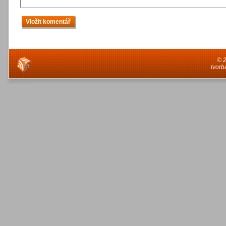
© 
tvorb