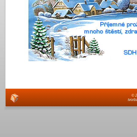
© 
tvorb