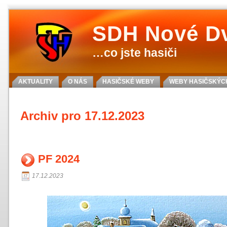
SDH Nové D
…co jste hasiči
AKTUALITY
O NÁS
HASIČSKÉ WEBY
WEBY HASIČSKÝCH
Archiv pro 17.12.2023
PF 2024
17.12.2023