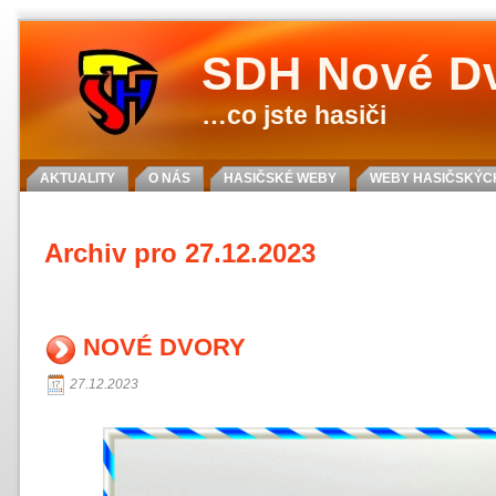
SDH Nové D
…co jste hasiči
AKTUALITY
O NÁS
HASIČSKÉ WEBY
WEBY HASIČSKÝCH
Archiv pro 27.12.2023
NOVÉ DVORY
27.12.2023